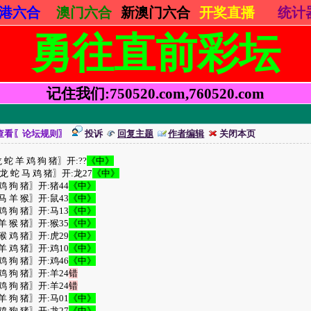
港六合
澳门六合
新澳门六合
开奖直播
统计
勇往直前彩坛
记住我们:750520.com,760520.com
查看〖论坛规则〗
投诉
回复主题
作者编辑
关闭本页
蛇 羊 鸡 狗 猪〗开:??
《中》
龙 蛇 马 鸡 猪〗开:龙27
《中》
鸡 狗 猪〗开:猪44
《中》
马 羊 猴〗开:鼠43
《中》
鸡 狗 猪〗开:马13
《中》
羊 猴 猪〗开:猴35
《中》
猴 鸡 猪〗开:虎29
《中》
羊 鸡 猪〗开:鸡10
《中》
鸡 狗 猪〗开:鸡46
《中》
鸡 狗 猪〗开:羊24
错
鸡 狗 猪〗开:羊24
错
羊 狗 猪〗开:马01
《中》
鸡 狗 猪〗开:龙27
《中》