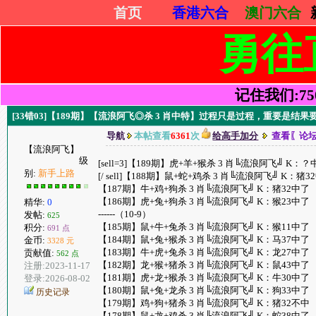
首页
香港六合
澳门六合
勇往
记住我们:7505
[33错03]【189期】【流浪阿飞◎杀 3 肖中特】过程只是过程，重要是结果
导航
本帖查看
6361
次
给高手加分
查看〖论
【流浪阿飞】
级
[sell=3]【189期】虎+羊+猴杀 3 肖╚流浪阿飞╝ K：？
别:
新手上路
[/ sell]【188期】鼠+蛇+鸡杀 3 肖╚流浪阿飞╝ K：猪3
【187期】牛+鸡+狗杀 3 肖╚流浪阿飞╝ K：猪32中了
【186期】虎+兔+狗杀 3 肖╚流浪阿飞╝ K：猴23中了
精华:
0
------（10-9）
发帖:
625
【185期】鼠+牛+兔杀 3 肖╚流浪阿飞╝ K：猴11中了
积分:
691 点
【184期】鼠+兔+猴杀 3 肖╚流浪阿飞╝ K：马37中了
金币:
3328 元
【183期】牛+虎+兔杀 3 肖╚流浪阿飞╝ K：龙27中了
贡献值:
562 点
【182期】龙+猴+猪杀 3 肖╚流浪阿飞╝ K：鼠43中了
注册:2023-11-17
【181期】虎+龙+猴杀 3 肖╚流浪阿飞╝ K：牛30中了
登录:2026-08-02
【180期】鼠+兔+龙杀 3 肖╚流浪阿飞╝ K：狗33中了
历史记录
【179期】鸡+狗+猪杀 3 肖╚流浪阿飞╝ K：猪32不中
【178期】鼠+龙+鸡杀 3 肖╚流浪阿飞╝ K：蛇38中了