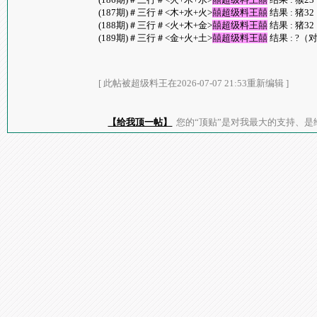
(187期)＃三行＃<木+水+火>
囍超级料王囍
结果 : 猪3
(188期)＃三行＃<火+木+金>
囍超级料王囍
结果 : 猪3
(189期)＃三行＃<金+火+土>
囍超级料王囍
结果 : ?（
[ 此帖被超级料王在2026-07-07 21:53重新编辑 ]
【给我顶一帖】
您的“顶贴”是对我最大的支持、是给了我