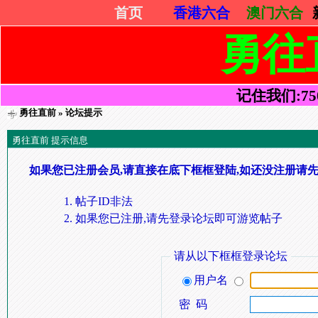
首页
香港六合
澳门六合
勇往
记住我们:7505
勇往直前
» 论坛提示
勇往直前 提示信息
如果您已注册会员,请直接在底下框框登陆,如还没注册请先
帖子ID非法
如果您已注册,请先登录论坛即可游览帖子
请从以下框框登录论坛
用户名
密 码