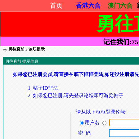
首页
香港六合
澳门六合
勇往
记住我们:7505
勇往直前
» 论坛提示
勇往直前 提示信息
如果您已注册会员,请直接在底下框框登陆,如还没注册请先
帖子ID非法
如果您已注册,请先登录论坛即可游览帖子
请从以下框框登录论坛
用户名
密 码