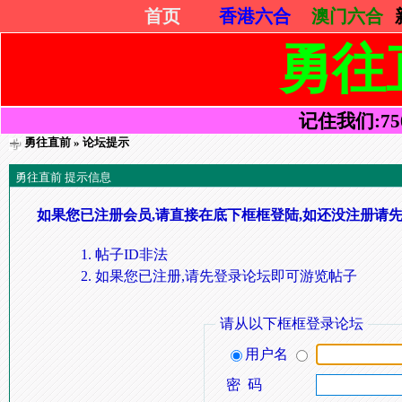
首页
香港六合
澳门六合
勇往
记住我们:7505
勇往直前
» 论坛提示
勇往直前 提示信息
如果您已注册会员,请直接在底下框框登陆,如还没注册请先
帖子ID非法
如果您已注册,请先登录论坛即可游览帖子
请从以下框框登录论坛
用户名
密 码