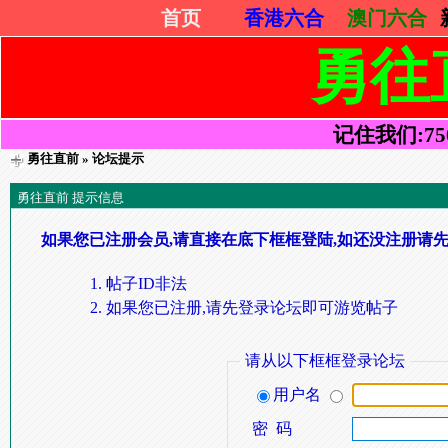
首页
香港六合
澳门六合
勇往
记住我们:7505
勇往直前
» 论坛提示
勇往直前 提示信息
如果您已注册会员,请直接在底下框框登陆,如还没注册请先
帖子ID非法
如果您已注册,请先登录论坛即可游览帖子
请从以下框框登录论坛
用户名
密 码