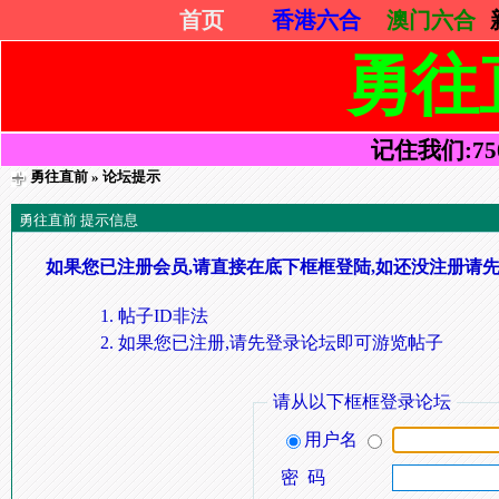
首页
香港六合
澳门六合
勇往
记住我们:7505
勇往直前
» 论坛提示
勇往直前 提示信息
如果您已注册会员,请直接在底下框框登陆,如还没注册请先
帖子ID非法
如果您已注册,请先登录论坛即可游览帖子
请从以下框框登录论坛
用户名
密 码