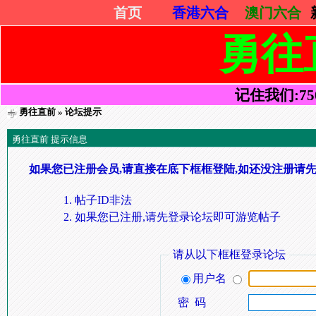
首页
香港六合
澳门六合
勇往
记住我们:7505
勇往直前
» 论坛提示
勇往直前 提示信息
如果您已注册会员,请直接在底下框框登陆,如还没注册请先
帖子ID非法
如果您已注册,请先登录论坛即可游览帖子
请从以下框框登录论坛
用户名
密 码