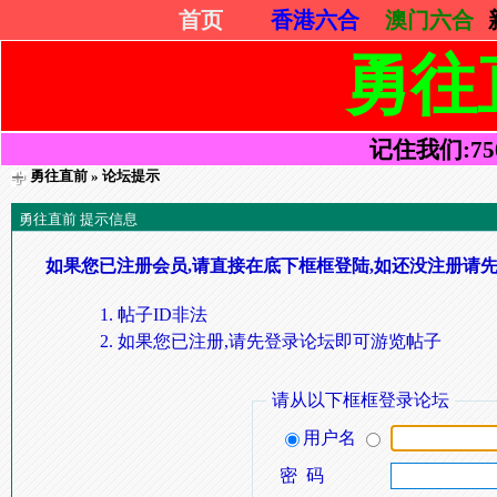
首页
香港六合
澳门六合
勇往
记住我们:7505
勇往直前
» 论坛提示
勇往直前 提示信息
如果您已注册会员,请直接在底下框框登陆,如还没注册请先
帖子ID非法
如果您已注册,请先登录论坛即可游览帖子
请从以下框框登录论坛
用户名
密 码