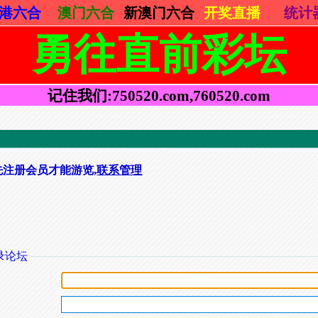
港六合
澳门六合
新澳门六合
开奖直播
统计
勇往直前彩坛
记住我们:750520.com,760520.com
先注册会员才能游览,
联系管理
录论坛