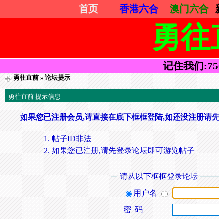
首页
香港六合
澳门六合
勇往
记住我们:7505
勇往直前
» 论坛提示
勇往直前 提示信息
如果您已注册会员,请直接在底下框框登陆,如还没注册请先
帖子ID非法
如果您已注册,请先登录论坛即可游览帖子
请从以下框框登录论坛
用户名
密 码