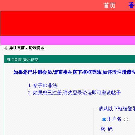
首页
香
勇往直前
» 论坛提示
勇往直前 提示信息
如果您已注册会员,请直接在底下框框登陆,如还没注册请
帖子ID非法
如果您已注册,请先登录论坛即可游览帖子
请从以下框框登
用户名
密 码