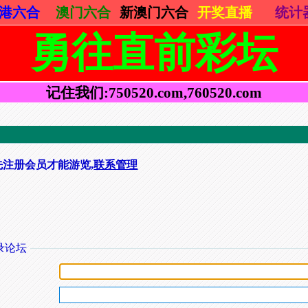
港六合
澳门六合
新澳门六合
开奖直播
统计
勇往直前彩坛
记住我们:750520.com,760520.com
先注册会员才能游览,
联系管理
录论坛