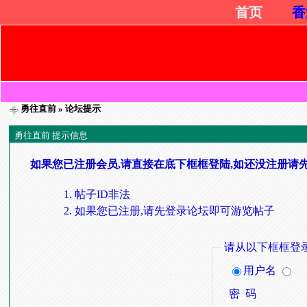
首页
香
勇往直前
» 论坛提示
勇往直前 提示信息
如果您已注册会员,请直接在底下框框登陆,如还没注册请
帖子ID非法
如果您已注册,请先登录论坛即可游览帖子
请从以下框框登
用户名
密 码