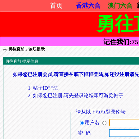
首页
香港六合
澳门六合
勇往
记住我们:7505
勇往直前
» 论坛提示
勇往直前 提示信息
如果您已注册会员,请直接在底下框框登陆,如还没注册请先
帖子ID非法
如果您已注册,请先登录论坛即可游览帖子
请从以下框框登录论坛
用户名
密 码