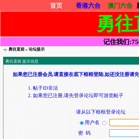
首页
香港六合
澳门六合
勇往
记住我们:7505
勇往直前
» 论坛提示
勇往直前 提示信息
如果您已注册会员,请直接在底下框框登陆,如还没注册请先
帖子ID非法
如果您已注册,请先登录论坛即可游览帖子
请从以下框框登录论坛
用户名
密 码