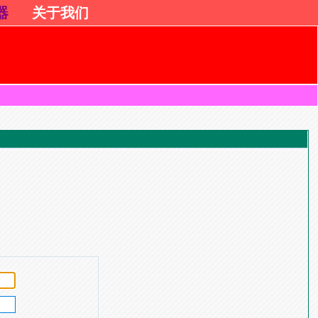
器
关于我们