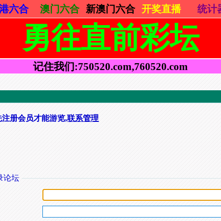
港六合
澳门六合
新澳门六合
开奖直播
统计
勇往直前彩坛
记住我们:750520.com,760520.com
先注册会员才能游览,
联系管理
录论坛