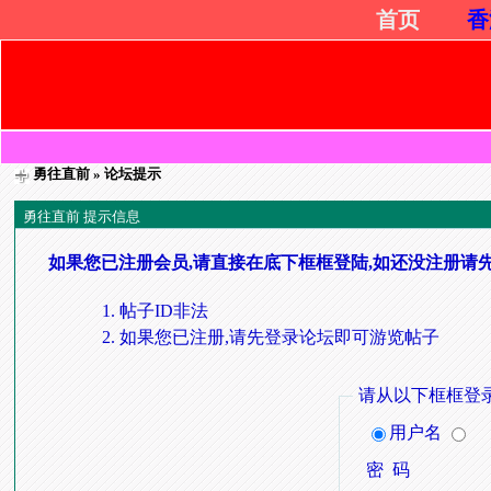
首页
香
勇往直前
» 论坛提示
勇往直前 提示信息
如果您已注册会员,请直接在底下框框登陆,如还没注册请
帖子ID非法
如果您已注册,请先登录论坛即可游览帖子
请从以下框框登
用户名
密 码