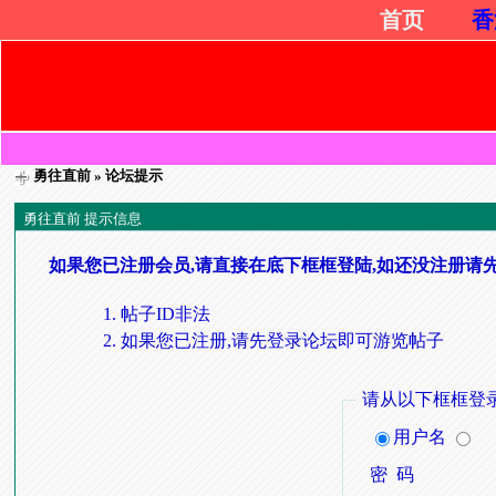
首页
香
勇往直前
» 论坛提示
勇往直前 提示信息
如果您已注册会员,请直接在底下框框登陆,如还没注册请
帖子ID非法
如果您已注册,请先登录论坛即可游览帖子
请从以下框框登
用户名
密 码